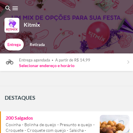
search
menu
Kitmix
Entrega
Retirada
Entrega agendada
•
A partir de R$ 14,99
keyboard_arrow_right
Selecionar endereço e horário
DESTAQUES
200 Salgados
Coxinha - Bolinha de queijo - Presunto e queijo -
Croquete - Croquete com queijo - Salsicha -