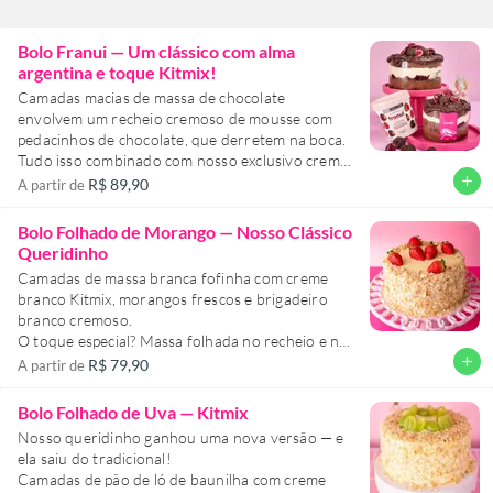
Bolo Franui — Um clássico com alma
argentina e toque Kitmix!
Camadas macias de massa de chocolate
envolvem um recheio cremoso de mousse com
pedacinhos de chocolate, que derretem na boca.
Tudo isso combinado com nosso exclusivo creme
branco Kitmix. E pra surpreender, uma camada
add
R$ 89,90
A partir de
de geleia de frutas vermelhas em cada andar,
trazendo um contraste perfeito entre o doce e o
Bolo Folhado de Morango — Nosso Clássico
frutado.
Queridinho
Camadas de massa branca fofinha com creme
Inspirado no irresistível bombom argentino, o
branco Kitmix, morangos frescos e brigadeiro
Franui virou bolo — e promete conquistar seu
branco cremoso.
coração (e seu paladar).
O toque especial? Massa folhada no recheio e na
cobertura!
add
R$ 79,90
A partir de
Finalizado com chantilly leve, mais morangos e
aquele croc-croc da folhada que a gente ama.
Bolo Folhado de Uva — Kitmix
Nosso queridinho ganhou uma nova versão — e
Um clássico Kitmix que nunca sai de moda — e
ela saiu do tradicional!
sempre conquista de primeira!
Camadas de pão de ló de baunilha com creme