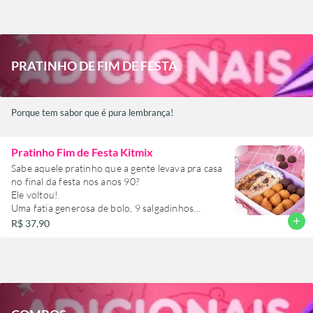
PRATINHO DE FIM DE FESTA
Porque tem sabor que é pura lembrança!
Pratinho Fim de Festa Kitmix
Sabe aquele pratinho que a gente levava pra casa
no final da festa nos anos 90?
Ele voltou!
Uma fatia generosa de bolo, 9 salgadinhos
clássicos e 3 brigadeiros e 1 bala de coco que vão
add
R$ 37,90
direto no coração.
Porque tem sabor que é pura lembrança.