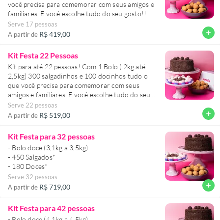
você precisa para comemorar com seus amigos e
familiares. E você escolhe tudo do seu gosto!!
Serve 17 pessoas
add
R$ 419,00
A partir de
Kit Festa 22 Pessoas
Kit para até 22 pessoas! Com 1 Bolo ( 2kg até
2,5kg) 300 salgadinhos e 100 docinhos tudo o
que você precisa para comemorar com seus
amigos e familiares. E você escolhe tudo do seu
gosto!!
Serve 22 pessoas
add
R$ 519,00
A partir de
Kit Festa para 32 pessoas
- Bolo doce (3,1kg a 3,5kg)
- 450 Salgados*
Serve 32 pessoas
add
R$ 719,00
A partir de
Kit Festa para 42 pessoas
- Bolo doce (4,1kg a 4,5kg)