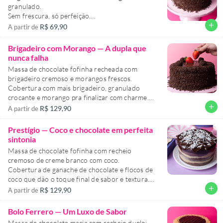
granulado.
Sem frescura, só perfeição.
Clássico, intenso e impossível de resistir.
add
R$ 69,90
A partir de
Brigadeiro com Morango — A dupla que
nunca falha
Massa de chocolate fofinha recheada com
brigadeiro cremoso e morangos frescos.
Cobertura com mais brigadeiro, granulado
crocante e morango pra finalizar com charme.
É simples, intenso e irresistível — o tipo de
add
R$ 129,90
A partir de
combinação que conquista todo mundo.
Prestígio — Coco e chocolate em perfeita
sintonia
Massa de chocolate fofinha com recheio
cremoso de creme branco com coco.
Cobertura de ganache de chocolate e flocos de
coco que dão o toque final de sabor e textura.
Um clássico irresistível que une o melhor dos
add
R$ 129,90
A partir de
dois mundos — e nunca sai de moda.
Bolo Ferrero — Um Luxo de Sabor
Massa de chocolate macia com recheio duplo: