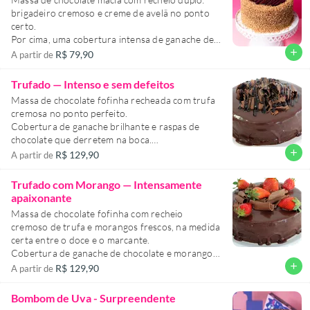
brigadeiro cremoso e creme de avelã no ponto
certo.
Por cima, uma cobertura intensa de ganache de
chocolate com castanhas crocantes pra fechar
add
R$ 79,90
A partir de
com chave de ouro.
É sabor com textura, intensidade e aquele toque
Trufado — Intenso e sem defeitos
chique que lembra o bombom mais amado do
Massa de chocolate fofinha recheada com trufa
mundo.
cremosa no ponto perfeito.
Cobertura de ganache brilhante e raspas de
chocolate que derretem na boca.
É o bolo ideal pra quem leva chocolate a sério —
add
R$ 129,90
A partir de
e prazer também.
Trufado com Morango — Intensamente
apaixonante
Massa de chocolate fofinha com recheio
cremoso de trufa e morangos frescos, na medida
certa entre o doce e o marcante.
Cobertura de ganache de chocolate e morangos
que completam essa explosão de sabor.
add
R$ 129,90
A partir de
É o tipo de bolo que dá vontade de repetir antes
mesmo da primeira mordida acabar.
Bombom de Uva - Surpreendente