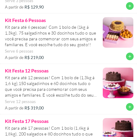
Serve 3 pessoas
add
R$ 129,90
A partir de
Kit Festa 6 Pessoas
Kit para até 6 pessoas! Com 1 bolo de (1kg á
1,3kg), 75 salgadinhos e 30 docinhos tudo o que
você precisa para comemorar com seus amigos e
familiares. E você escolhe tudo do seu gosto!!
Serve 6 pessoas
add
R$ 219,00
A partir de
Kit Festa 12 Pessoas
Kit para até 12 pessoas! Com 1 bolo de (1,3kg á
1,6 kg),150 salgadinhos e 60 docinhos tudo o
que você precisa para comemorar com seus
amigos e familiares. E você escolhe tudo do seu
gosto!!
Serve 12 pessoas
add
R$ 319,00
A partir de
Kit Festa 17 Pessoas
Kit para até 17 pessoas! Com 1 bolo (1,6kg á
1,8kg), 200 salgados e 80 docinhos tudo o que