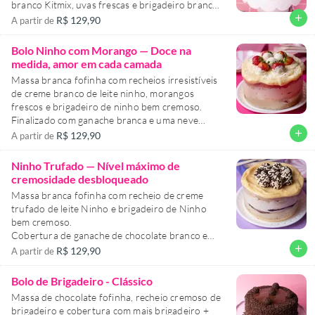
branco Kitmix, uvas frescas e brigadeiro branco.
Pra completar: massa folhada crocante no
add
R$ 129,90
A partir de
recheio e na cobertura, chantilly leve e ganache
branca.
Bolo Ninho com Morango — Doce na
Tudo finalizado com uvas e muito carinho.
medida, amor em cada camada
Massa branca fofinha com recheios irresistíveis
Um sabor que vai te surpreender!
de creme branco de leite ninho, morangos
frescos e brigadeiro de ninho bem cremoso.
Finalizado com ganache branca e uma neve
generosa de leite ninho por cima.
add
R$ 129,90
A partir de
Suave, delicado e cheio de sabor — feito pra
conquistar de primeira (e repetir sem culpa!).
Ninho Trufado — Nível máximo de
cremosidade desbloqueado
Massa branca fofinha com recheio de creme
trufado de leite Ninho e brigadeiro de Ninho
bem cremoso.
Cobertura de ganache de chocolate branco e
chocolate tipo Ball pra aquele toque final
add
R$ 129,90
A partir de
crocante.
Bolo de Brigadeiro - Clássico
É doce, macio e viciante — atenção: difícil comer
Massa de chocolate fofinha, recheio cremoso de
só um pedaço!
brigadeiro e cobertura com mais brigadeiro +