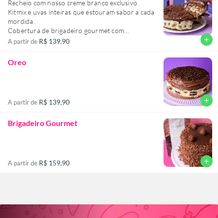
Recheio com nosso creme branco exclusivo
Kitmix e uvas inteiras que estouram sabor a cada
mordida.
Cobertura de brigadeiro gourmet com
granulado crocante pra fechar com aquele toque
add
R$ 139,90
A partir de
perfeito.
É o tipo de bolo que conquista no primeiro
Oreo
pedaço — doce na medida, irresistível na
intenção.
add
R$ 139,90
A partir de
Brigadeiro Gourmet
add
R$ 159,90
A partir de